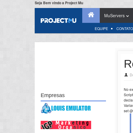
Seja Bem vindo a Project Mu
MuServers
EQUIPE
CONTATO
R
D
No ex
Scrip
Empresas
decla
Varia
set @