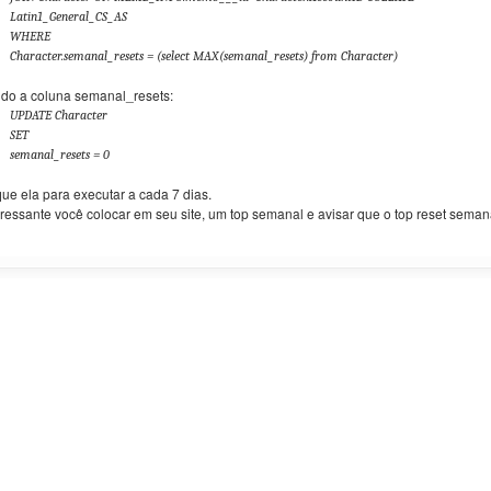
Latin1_General_CS_AS
WHERE
Character.semanal_resets = (select MAX(semanal_resets) from Character)
do a coluna semanal_resets:
UPDATE Character
SET
semanal_resets = 0
ue ela para executar a cada 7 dias.
eressante você colocar em seu site, um top semanal e avisar que o top reset seman