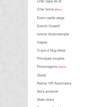
Criar capa de dl
Criar horns
(Pet's)
Event castle siege
Evento Crywolf
evento illusiontemple
mapas
O que é blug bless
Principais funções
Personagens
(Char's)
Quest
Retirar VIP Automatica
Set's anciente
Stats chars