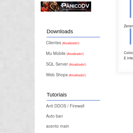
Zeran
Downloads
Clientes
(Atualizado!)
Coloq
Mu Mobile
(Atualizado!)
E int
SQL Server
(Atualizado!)
Web Shops
(Atualizado!)
Tutoriais
Anti DDOS / Firewall
Auto ban
acento main