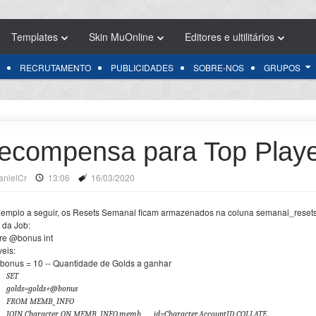
Templates
Skin MuOnline
Editores e ultilitários
RECRUTAMENTO
PUBLICIDADES
SOBRE-NOS
GRUPOS
ecompensa para Top Play
anielCr
13:06
16/03/2020
emplo a seguir, os Resets Semanal ficam armazenados na coluna semanal_resets 
t da Job:
re @bonus int
veis:
bonus = 10 -- Quantidade de Golds a ganhar
SET
golds=golds+@bonus
FROM MEMB_INFO
JOIN Character ON MEMB_INFO.memb___id=Character.AccountID COLLATE