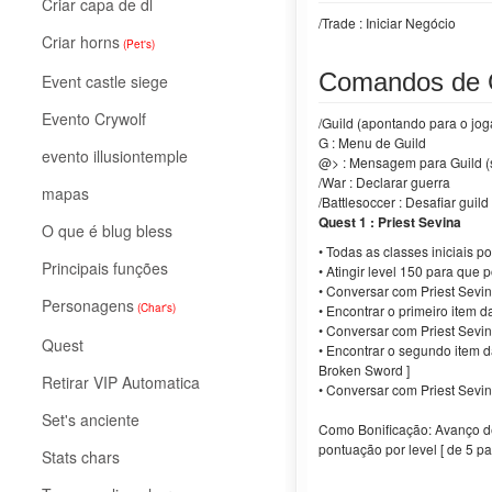
Criar capa de dl
/Trade : Iniciar Negócio
Criar horns
(Pet's)
Comandos de 
Event castle siege
Evento Crywolf
/Guild (apontando para o joga
G : Menu de Guild
evento illusiontemple
@>
: Mensagem para Guild (
/War
: Declarar guerra
mapas
/Battlesoccer
: Desafiar guild
Quest 1 : Priest Sevina
O que é blug bless
• Todas as classes iniciais p
Principais funções
• Atingir level 150 para que p
• Conversar com Priest Sevin
Personagens
(Char's)
• Encontrar o primeiro item da
• Conversar com Priest Sevi
Quest
• Encontrar o segundo item da
Broken Sword ]
Retirar VIP Automatica
• Conversar com Priest Sevin
Set's anciente
Como Bonificação: Avanço de
pontuação por level [ de 5 pa
Stats chars