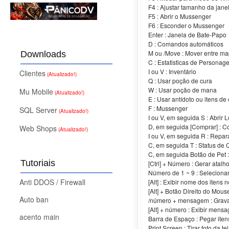
F4 : Ajustar tamanho da jan
F5 : Abrir o Mussenger
F6 : Esconder o Mussenger
Enter : Janela de Bate-Papo
D : Comandos automáticos
M ou /Move : Mover entre m
Downloads
C : Estatisticas de Personag
I ou V : Inventário
Clientes
(Atualizado!)
Q : Usar poção de cura
W : Usar poção de mana
Mu Mobile
(Atualizado!)
E : Usar antídoto ou itens de
F : Mussenger
SQL Server
(Atualizado!)
I ou V, em seguida S : Abrir 
D, em seguida [Comprar] : C
Web Shops
(Atualizado!)
I ou V, em seguida R : Repar
C, em seguida T : Status de 
C, em seguida Botão de Pet :
Tutoriais
[Ctrl] + Número : Gerar atalho
Número de 1 ~ 9 : Selecionar 
Anti DDOS / Firewall
[Alt] : Exibir nome dos itens 
[Alt] + Botão Direito do Mous
Auto ban
/número + mensagem : Grav
[Alt] + número : Exibir men
acento main
Barra de Espaço : Pegar ite
Print Screen : Tirar foto da te