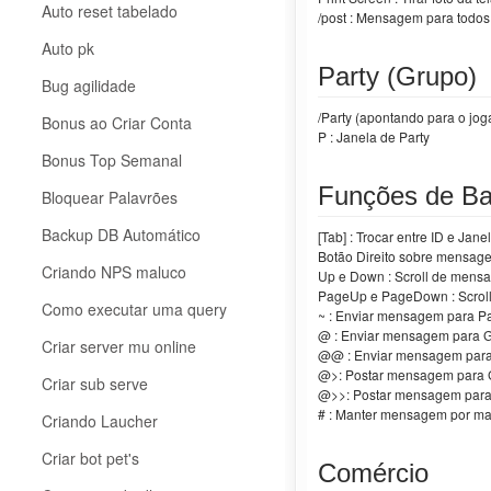
Auto reset tabelado
/post
: Mensagem para todos
Auto pk
Party (Grupo)
Bug agilidade
/Party (apontando para o joga
Bonus ao Criar Conta
P : Janela de Party
Bonus Top Semanal
Funções de Ba
Bloquear Palavrões
Backup DB Automático
[Tab] : Trocar entre ID e Jan
Botão Direito sobre mensage
Criando NPS maluco
Up e Down : Scroll de mens
PageUp e PageDown : Scrol
Como executar uma query
~
: Enviar mensagem para Pa
@
: Enviar mensagem para G
Criar server mu online
@@
: Enviar mensagem para
@>
: Postar mensagem para 
Criar sub serve
@>>
: Postar mensagem para
#
: Manter mensagem por mai
Criando Laucher
Criar bot pet's
Comércio