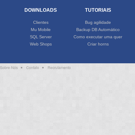
DOWNLOADS
TUTORIAIS
Clientes
Bug agilidade
Mu Mobile
Backup DB Automático
SQL Server
Como executar uma quer
Web Shops
Criar horns
Sobre-Nós
Contato
Recrutamento