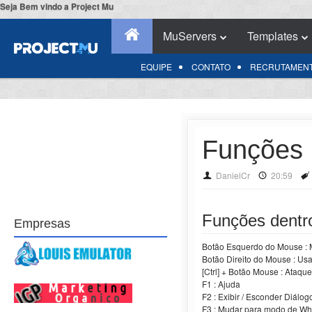
Seja Bem vindo a Project Mu
MuServers
Templates
EQUIPE
CONTATO
RECRUTAMEN
Funções
DanielCr
20:59
Funções dentr
Empresas
Botão Esquerdo do Mouse : Mo
Botão Direito do Mouse : Usar
[Ctrl] + Botão Mouse : Ataqu
F1 : Ajuda
F2 : Exibir / Esconder Diálog
F3 : Mudar para modo de Wh