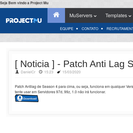
Seja Bem vindo a Project Mu
MuServers
Templates
EQUIPE
CONTATO
RECRUTAMEN
[ Noticia ] - Patch Anti Lag
DanielCr
15:23
15/03/2020
Patch Antilag de Season 4 para cima, ou seja, funciona em qualquer Ve
tente usar em Servidores 97d, 99z, 1.0 não irá funcionar.