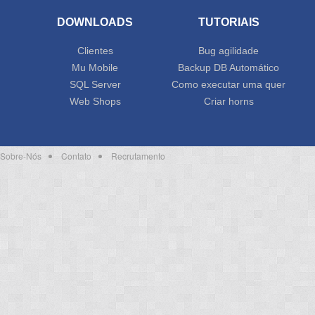
DOWNLOADS
TUTORIAIS
Clientes
Bug agilidade
Mu Mobile
Backup DB Automático
SQL Server
Como executar uma quer
Web Shops
Criar horns
Sobre-Nós
Contato
Recrutamento